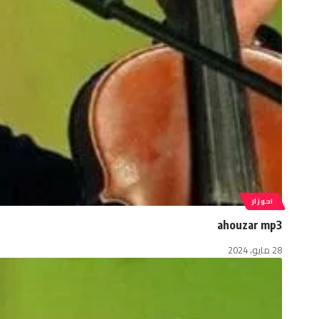
احوزار
ahouzar mp3
28 مايو، 2024