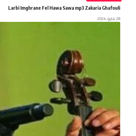
Larbi Imghrane Fel Hawa Sawa mp3 Zakaria Ghafouli
28 مايو، 2024