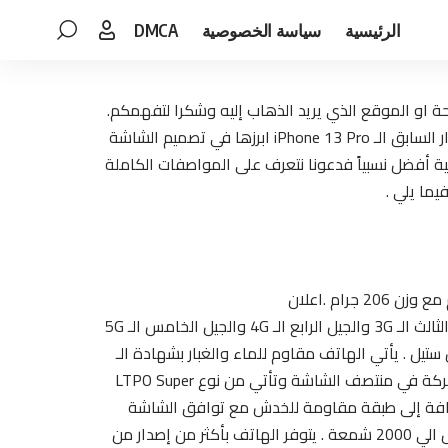
الرئيسية
سياسة الخصوصية
DMCA
فحة او الموقع الذي يريد الذهاب إليه وشكرا لتفهمكم.
أعلنت شركة أبل عن تغيير كبير في هاتفها المميز iPhone 14 Pro بحجم مقبول مع مواصفات جبارة وتطويرات كثيرة عن الإصدار السابق الـ iPhone 13 Pro ابرزها في تصميم الشاشة
خدام معالج ابل الجديد الـ A16 Bionic مع استخدام كاميرات خلفية أفضل نسبياً فدعونا نتعرف على المواصفات الكاملة
يما يلي .
يدعم الهاتف شريحة إتصال من نوع Nano Sim وشريحة إتصال من نوع eSim . يدعم شبكات الاتصال الجيل الثاني الـ 2G والجيل الثالث الـ 3G والجيل الرابع الـ 4G والجيل الخامس الـ 5G
تيل . يأتي الهاتف مقاوم للماء والغبار بشهادة الـ
IP68 المقاوم للماء حتى 6 متر لمدة نصف ساعة . الشاشة تأتي بشكل جديد كليا حيث تأتي بشكل قطع يسمى الجزيرة المتحركة في منتصف الشاشة وتأتي من نوع LTPO Super
2556 بكسل مع معدل كثافة بكسلات بمعدل 460 بكسل لكل إنشبالإضافة إلى طبقة مقاومة للخدش مع توافق الشاشة
بالكامل لخاصية الـ Always On Display بالإضافة إلى معدل التحديث الـ 120Hz مع خاصية الـ HDR10 مع سطوع عالي جدا يصل الي 2000 شمعة . يتوفر الهاتف بأكثر من إصدار من