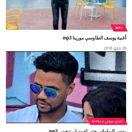
MP3
أغنية يوسف الطاوسي مورينا mp3
28 مايو، 2018
الراي عروبي و ركادة
يونس البولماني حتى لقيت لي تبغيني mp3