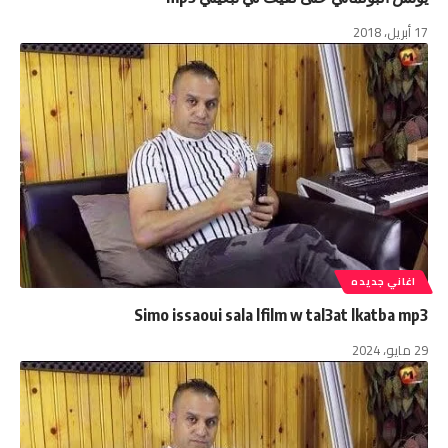
17 أبريل، 2018
اغاني جديده
Simo issaoui sala lfilm w tal3at lkatba mp3
29 مايو، 2024