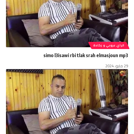
الراي عروبي و ركادة
simo l3isawi rbi tlak srah elmasjoun mp3
29 مايو، 2024