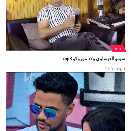
MP3
سيمو العيساوي ولاد موروكو mp3
1 يونيو، 2018