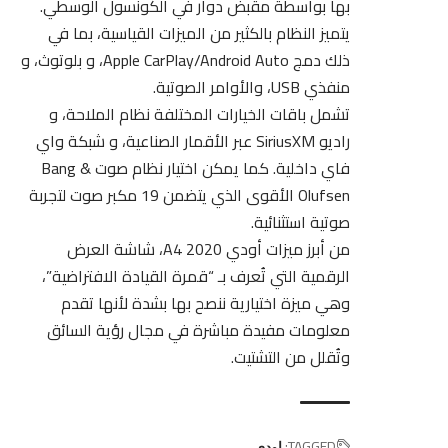
بها بواسطة مقبض دوار في الكونسول الوسطي.
يتميز النظام بالكثير من الميزات القياسية، بما في
ذلك دمج Apple CarPlay/Android Auto، و بلوتوث، و
منفذي USB، والأوامر الصوتية.
تشمل باقات الخيارات المختلفة نظام الملاحة، و
راديو SiriusXM عبر الأقمار الصناعية، و شبكة واي
فاي داخلية. كما يمكن اختيار نظام صوت Bang &
Olufsen الأقوى الذي يتضمن 19 مكبر صوت لتجربة
صوتية استثنائية.
من أبرز ميزات أودي A4 2020، شاشة العرض
الرقمية التي تُعرف بـ “قمرة القيادة الافتراضية”،
وهي ميزة اختيارية ننصح بها بشدة لأنها تقدم
معلومات مفيدة مباشرة في مجال رؤية السائق
وتُقلل من التشتيت.
TAGGED:
اودي