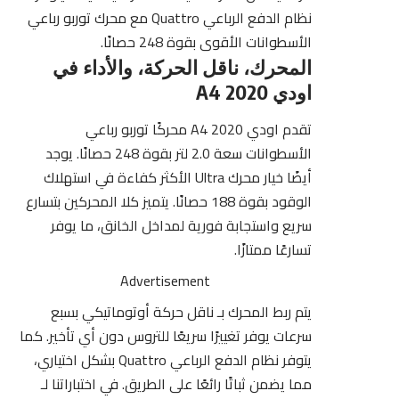
نظام الدفع الرباعي Quattro مع محرك توربو رباعي
الأسطوانات الأقوى بقوة 248 حصانًا.
المحرك، ناقل الحركة، والأداء في
اودي A4 2020
تقدم
اودي A4 2020
محركًا توربو رباعي
الأسطوانات سعة 2.0 لتر بقوة 248 حصانًا. يوجد
أيضًا خيار محرك Ultra الأكثر كفاءة في استهلاك
الوقود بقوة 188 حصانًا. يتميز كلا المحركين بتسارع
سريع واستجابة فورية لمداخل الخانق، ما يوفر
تسارعًا ممتازًا.
Advertisement
يتم ربط المحرك بـ ناقل حركة أوتوماتيكي بسبع
سرعات يوفر تغييرًا سريعًا للتروس دون أي تأخير. كما
يتوفر نظام الدفع الرباعي Quattro بشكل اختياري،
مما يضمن ثباتًا رائعًا على الطريق. في اختباراتنا لـ