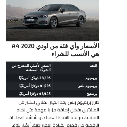
الأسعار وأي فئة من اودي A4 2020
هي الأنسب للشراء
الفئة
السعر الأصلي المقترح من
الشركة المصنعة
بريميوم
38,395 دولارًا أمريكيًا
بريميوم بلس
41,995 دولارًا أمريكيًا
برستيج
47,945 دولارًا أمريكيًا
طراز بريميوم بلس يعد الخيار المثالي للكثير من
المشترين بفضل إضافة مزايا مهمة مثل نظام
الملاحة، مراقبة النقاط العمياء، و شاشة العدادات
الرقمية من قمرة القيادة الافتراضية. أيضًا، يتوفر