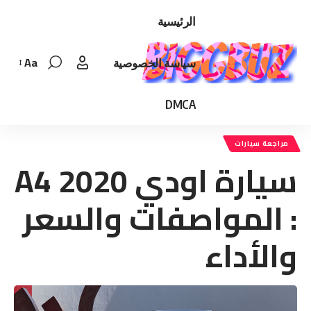
الرئيسية
Aa
سياسة الخصوصية
Font
Resizer
DMCA
مراجعة سيارات
سيارة اودي A4 2020
: المواصفات والسعر
والأداء