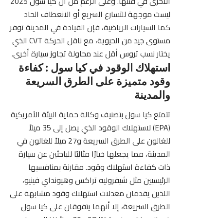
الأخرى في فئتها. وعلى الرغم من أن كيا سول 2025
ليست موجهة للتسارع السريع أو الانعطاف الحاد
كما السيارات الرياضية، فإن القيادة في المدينة توفر
مستوى جيد من الحيوية، مع ناقل الحركة CVT الذي
يختار نسب تروس أقل عند محاولة تجاوز سيارة أخرى.
استهلاك الوقود في كيا سول : كفاءة
وقود متميزة على الطرق السريعة
والمدينة
تتمتع كيا سول بتصنيف وكالة حماية البيئة الأمريكية
(EPA) لاستهلاك الوقود الذي يصل إلى 35 ميلاً
للغالون على الطرق السريعة و27 ميلاً للغالون في
المدينة، مما يجعلها خيارًا مثاليًا للباحثين عن سيارة
ذات كفاءة استهلاك وقود. مقارنة بمنافسيها
الرئيسيين مثل شيفروليه تراكس وهيونداي فينيو،
اللذين يقدمان معدلات استهلاك وقود مشابهة على
الطرق السريعة، إلا أنهما يتفوقان على كيا سول