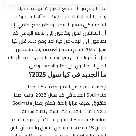
على الرغم من أن جميع الطرازات مزودة بمحرك
رباعي الأسطوانات بقوة 147 حصانًا، ناقل حركة
أوتوماتيكي متغير باستمرار ونظام دفع أمامي، إلا
أن السائقين الذين يحتاجون إلى الدفع الرباعي قد
يحتاجون إلى البحث عن خيار آخر. ومع ذلك، فإن كيا
سول 2025 تقدم قيمة رائعة مقارنةً بمنافسيها
مثل شيفروليه تريل بليزر وكيا سيلتوس، خاصة لأولئك
الذين لا يحتاجون إلى نظام الدفع الرباعي.
ما الجديد في كيا سول 2025؟
لإضافة المزيد من التميز، قدمت كيا إصدار
Soulmate الجديد في كيا سول 2025، وهو إصدار
متفوق يضيف مزايا رائعة. يتمتع إصدار Soulmate
بالعديد من الترقيات التي تشمل نظام ستيريو
Harman/Kardon الفاخر، وعجلات ألومنيوم فريدة
قياس 18 بوصة، وتنجيد من الفينيل والقماش بلون
العنبر، بالإضافة إلى طلاء ثنائي اللون. بخلاف ذلك،