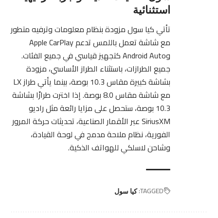
استثنائية
تأتي كيا سول مزودة بنظام معلومات وترفيه متطور
مع شاشة تعمل باللمس تدعم Apple CarPlay
وAndroid Auto كتجهيز قياسي في جميع الفئات.
جميع الطرازات، باستثناء الطراز الأساسي، مزودة
بشاشة كبيرة مقاس 10.3 بوصة، بينما يأتي طراز LX
مع شاشة مقاس 8.0 بوصة. إذا اخترت طرازًا بشاشة
10.3 بوصة، ستحصل على مزايا رائعة مثل راديو
SiriusXM عبر الأقمار الصناعية، تحديثات حركة المرور
الفورية، نظام ملاحة مدمج في لوحة القيادة،
وشاحن لاسلكي للهواتف الذكية.
TAGGED:
كيا سول