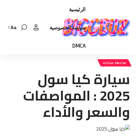
الرئيسية
Aa
سياسة الخصوصية
Font
Resizer
DMCA
مراجعة سيارات
سيارة كيا سول
2025 : المواصفات
والسعر والأداء