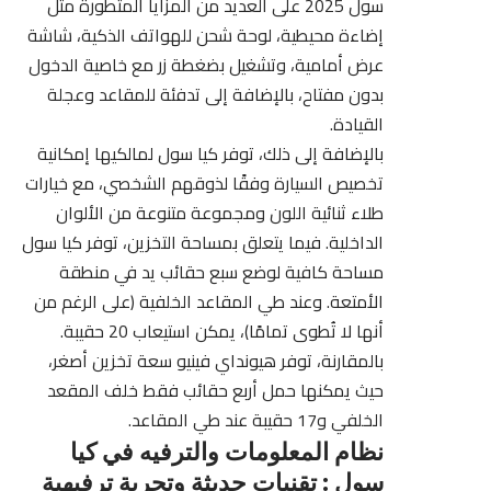
سول 2025 على العديد من المزايا المتطورة مثل
إضاءة محيطية، لوحة شحن للهواتف الذكية، شاشة
عرض أمامية، وتشغيل بضغطة زر مع خاصية الدخول
بدون مفتاح، بالإضافة إلى تدفئة للمقاعد وعجلة
القيادة.
بالإضافة إلى ذلك، توفر كيا سول لمالكيها إمكانية
تخصيص السيارة وفقًا لذوقهم الشخصي، مع خيارات
طلاء ثنائية اللون ومجموعة متنوعة من الألوان
الداخلية. فيما يتعلق بمساحة التخزين، توفر كيا سول
مساحة كافية لوضع سبع حقائب يد في منطقة
الأمتعة. وعند طي المقاعد الخلفية (على الرغم من
أنها لا تُطوى تمامًا)، يمكن استيعاب 20 حقيبة.
بالمقارنة، توفر هيونداي فينيو سعة تخزين أصغر،
حيث يمكنها حمل أربع حقائب فقط خلف المقعد
الخلفي و17 حقيبة عند طي المقاعد.
نظام المعلومات والترفيه في كيا
سول : تقنيات حديثة وتجربة ترفيهية