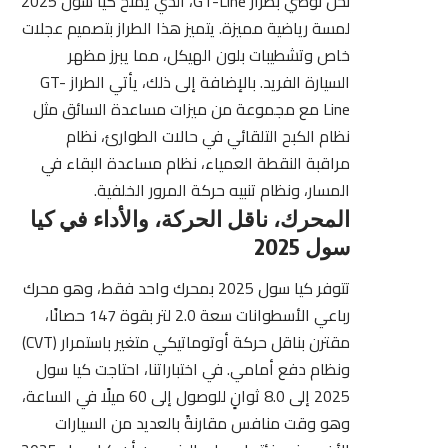
نحن نوصي بطراز GT-Line، الذي يمنح كيا سول 2025
لمسة رياضية مميزة. يتميز هذا الطراز بتصميم عجلات
خاص وتشطيبات بلون الهيكل، مما يبرز مظهر
السيارة الفريد. بالإضافة إلى ذلك، يأتي الطراز GT-
Line مع مجموعة من ميزات مساعدة السائق مثل
نظام الكبح التلقائي في حالات الطوارئ، نظام
مراقبة النقطة العمياء، نظام مساعدة البقاء في
المسار، ونظام تنبيه حركة المرور الخلفية.
المحرك، ناقل الحركة، والأداء في كيا
سول 2025
تتوفر كيا سول 2025 بمحرك واحد فقط، وهو محرك
رباعي الأسطوانات سعة 2.0 لتر بقوة 147 حصانًا،
مقترن بناقل حركة أوتوماتيكي متغير باستمرار (CVT)
ونظام دفع أمامي. في اختباراتنا، احتاجت كيا سول
2025 إلى 8.0 ثوانٍ للوصول إلى 60 ميلًا في الساعة،
وهو وقت منافس مقارنةً بالعديد من السيارات