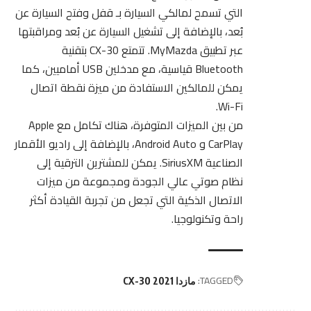
التي تسمح لمالكي السيارة بـ قفل وفتح السيارة عن
بُعد، بالإضافة إلى تشغيل السيارة عن بُعد ومراقبتها
عبر تطبيق MyMazda. تتمتع CX-30 بتقنية
Bluetooth قياسية، مع مدخلين USB أماميين، كما
يمكن للمالكين الاستفادة من ميزة نقطة اتصال
Wi-Fi.
من بين الميزات المتوفرة، هناك تكامل مع Apple
CarPlay و Android Auto، بالإضافة إلى راديو الأقمار
الصناعية SiriusXM. يمكن للمشترين الترقية إلى
نظام صوتي عالي الجودة ومجموعة من ميزات
الاتصال الذكية التي تجعل من تجربة القيادة أكثر
راحة وتكنولوجيا.
TAGGED:
مازدا CX-30 2021