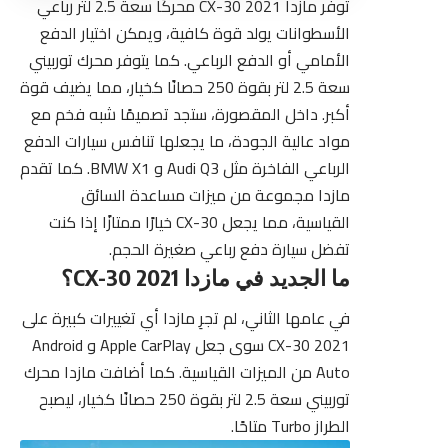
توفر مازدا CX-30 2021 محركًا سعة 2.5 لتر رباعي
الأسطوانات يولد قوة كافية، ويمكن اختيار الدفع
الأمامي أو الدفع الرباعي. كما يتوفر محرك توربيني
سعة 2.5 لتر بقوة 250 حصانًا كخيار، مما يضيف قوة
أكبر. داخل المقصورة، ستجد تصميمًا شبه فخم مع
مواد عالية الجودة، ما يجعلها تنافس سيارات الدفع
الرباعي الفاخرة مثل Audi Q3 و BMW X1. كما تقدم
مازدا مجموعة من ميزات مساعدة السائق
القياسية، مما يجعل CX-30 خيارًا ممتازًا إذا كنت
تفضل سيارة دفع رباعي صغيرة الحجم.
ما الجديد في مازدا CX-30 2021؟
في عامها الثاني، لم تجرِ مازدا أي تغييرات كبيرة على
CX-30 2021 سوى جعل Apple CarPlay و Android
Auto من الميزات القياسية. كما أضافت مازدا محرك
توربيني سعة 2.5 لتر بقوة 250 حصانًا كخيار، ليصبح
الطراز Turbo متاحًا.