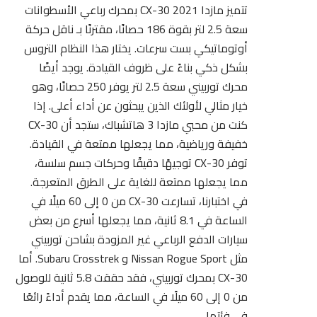
تتميز
مازدا CX-30 2021
بمحرك رباعي الأسطوانات
سعة 2.5 لتر بقوة 186 حصانًا، مقترنًا بـ ناقل حركة
أوتوماتيكي بست سرعات. يختار هذا النظام التروس
بشكل ذكي بناءً على ظروف القيادة. يوجد أيضًا
محرك توربيني سعة 2.5 لتر يوفر 250 حصانًا، وهو
خيار مثالي لأولئك الذين يبحثون عن أداء أعلى. إذا
كنت من محبي مازدا 3 هاتشباك، ستجد أن CX-30
خفيفة ورياضية، مما يجعلها ممتعة في القيادة.
توفر CX-30 توجيهًا دقيقًا وحركات جسم سلسة،
مما يجعلها ممتعة للغاية على الطرق المتعرجة.
في اختبارنا، تسارعت CX-30 من 0 إلى 60 ميلًا في
الساعة في 8.1 ثانية، مما يجعلها أسرع من بعض
سيارات الدفع الرباعي غير المزودة بشاحن توربيني
مثل Nissan Rogue Sport و Subaru Crosstrek. أما
CX-30 بمحرك توربيني، فقد حققت 5.8 ثانية للوصول
من 0 إلى 60 ميلًا في الساعة، مما يقدم أداءً رائعًا
في فئتها.