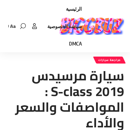
الرئيسية
Aa
سياسة الخصوصية
Font
Resizer
DMCA
مراجعة سيارات
سيارة مرسيدس​
2019 S-class :
المواصفات والسعر
والأداء