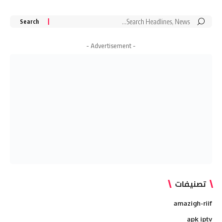
Search
for:
- Advertisement -
تصنيفات
amazigh-riif
apk iptv