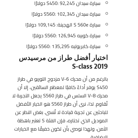
سيارة سيدان S450: 92,245 دولارًا
سيارة سيدان S560: 102,345 دولارًا
سيارة S 560e الهجينة: 109,145 دولارًا
سيارة كوبيه S560: 126,945 دولارًا
سيارة كابريوليه S560: 135,295 دولارًا
اختيار أفضل طراز من مرسيدس​
2019 S-class
بالرغم من أن محرك V-6 مزدوج التوربو في طراز
S450 يوفر أداءً كافيًا لمعظم السائقين، إلا أن
محرك V-8 السلس في طراز S560 يجعل التجربة لا
تُقاوم. لذا، نرى أن طراز S560 هو الخيار الأفضل
للباحثين عن تجربة قيادة لا تُنسى. بغض النظر عن
الموديل الذي تختاره، فإن الفئة S تعتبر باهظة
الثمن، ولهذا نوصي بأن تكون خفيفًا مع الخيارات
الإضافية.