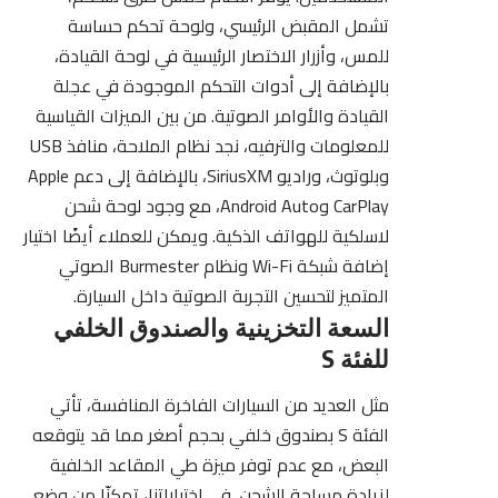
تشمل المقبض الرئيسي، ولوحة تحكم حساسة
للمس، وأزرار الاختصار الرئيسية في لوحة القيادة،
بالإضافة إلى أدوات التحكم الموجودة في عجلة
القيادة والأوامر الصوتية. من بين الميزات القياسية
للمعلومات والترفيه، نجد نظام الملاحة، منافذ USB
وبلوتوث، وراديو SiriusXM، بالإضافة إلى دعم Apple
CarPlay وAndroid Auto، مع وجود لوحة شحن
لاسلكية للهواتف الذكية. ويمكن للعملاء أيضًا اختيار
إضافة شبكة Wi-Fi ونظام Burmester الصوتي
المتميز لتحسين التجربة الصوتية داخل السيارة.
السعة التخزينية والصندوق الخلفي
للفئة S
مثل العديد من السيارات
الفاخرة
المنافسة، تأتي
الفئة S بصندوق خلفي بحجم أصغر مما قد يتوقعه
البعض، مع عدم توفر ميزة طي المقاعد الخلفية
لزيادة مساحة الشحن. في اختباراتنا، تمكنّا من وضع