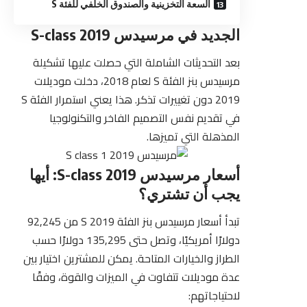
السعة التخزينية والصندوق الخلفي للفئة S
الجديد في مرسيدس​ 2019 S-class
بعد التحديثات الشاملة التي حصلت عليها تشكيلة
مرسيدس بنز الفئة S لعام 2018، دخلت موديلات
2019 دون تغييرات تذكر. هذا يعني استمرار الفئة S
في تقديم نفس التصميم الفاخر والتكنولوجيا
المذهلة التي تميزها.
أسعار مرسيدس​ 2019 S-class: أيها
يجب أن تشتري؟
تبدأ أسعار
مرسيدس بنز الفئة S 2019
من 92,245
دولارًا أمريكيًا، وتصل حتى 135,295 دولارًا حسب
الطراز والخيارات المتاحة. يمكن للمشترين اختيار بين
عدة موديلات تتفاوت في الميزات والقوة، وفقًا
لاحتياجاتهم: