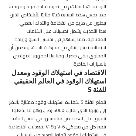
التوجيه. هذا يساهم في تجربة قيادة مرنة ومريحة،
مما يجعل هذه السيارة خيارًا مثاليًا للأشخاص الذين
يبحثون عن مزيج من الفخامة والأداء العملي.
هذا التحديث يشمل تحسينات على الكلمات
المفتاحية، مما يساهم في تحسين السيو وزيادة
احتمالية تصدر النتائج في محركات البحث، ويضمن أن
المحتوى يبقى حصريًا ومناسبًا لجمهور المهتمين
بالسيارات الفاخرة.
الاقتصاد في استهلاك الوقود ومعدل
استهلاك الوقود في العالم الحقيقي
للفئة S
تتمتع الفئة S بكفاءة استهلاك وقود ممتازة بالنظر
إلى وزنها الذي يقارب 5000 رطل، وهو ما يجعلها
تتفوق على العديد من منافسيها في نفس الفئة.
يتميز كل من محركي V-6 وV-8 بمعدلات اقتصادية
في استهلاك الوقود تتجاوز العديد من السيارات