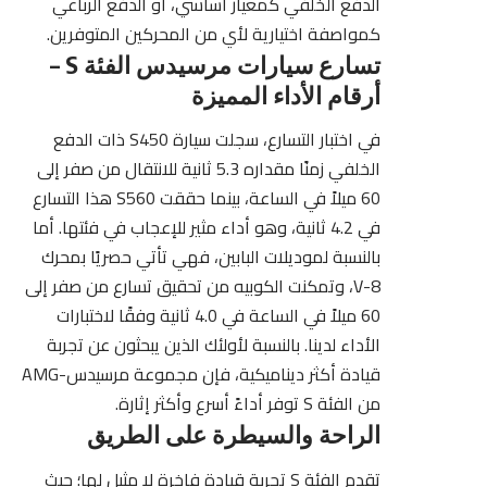
الدفع الخلفي كمعيار أساسي، أو الدفع الرباعي
كمواصفة اختيارية لأي من المحركين المتوفرين.
تسارع سيارات مرسيدس الفئة S –
أرقام الأداء المميزة
في اختبار التسارع، سجلت سيارة S450 ذات الدفع
الخلفي زمنًا مقداره 5.3 ثانية للانتقال من صفر إلى
60 ميلاً في الساعة، بينما حققت S560 هذا التسارع
في 4.2 ثانية، وهو أداء مثير للإعجاب في فئتها. أما
بالنسبة لموديلات البابين، فهي تأتي حصريًا بمحرك
V-8، وتمكنت الكوبيه من تحقيق تسارع من صفر إلى
60 ميلاً في الساعة في 4.0 ثانية وفقًا لاختبارات
الأداء لدينا. بالنسبة لأولئك الذين يبحثون عن تجربة
قيادة أكثر ديناميكية، فإن مجموعة مرسيدس-AMG
من الفئة S توفر أداءً أسرع وأكثر إثارة.
الراحة والسيطرة على الطريق
تقدم الفئة S تجربة قيادة فاخرة لا مثيل لها؛ حيث