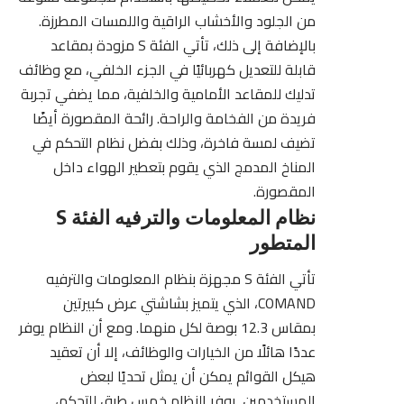
من الجلود والأخشاب الراقية واللمسات المطرزة.
بالإضافة إلى ذلك، تأتي الفئة S مزودة بمقاعد
قابلة للتعديل كهربائيًا في الجزء الخلفي، مع وظائف
تدليك للمقاعد الأمامية والخلفية، مما يضفي تجربة
فريدة من الفخامة والراحة. رائحة المقصورة أيضًا
تضيف لمسة فاخرة، وذلك بفضل نظام التحكم في
المناخ المدمج الذي يقوم بتعطير الهواء داخل
المقصورة.
نظام المعلومات والترفيه الفئة S
المتطور
تأتي الفئة S مجهزة بنظام المعلومات والترفيه
COMAND، الذي يتميز بشاشتي عرض كبيرتين
بمقاس 12.3 بوصة لكل منهما. ومع أن النظام يوفر
عددًا هائلًا من الخيارات والوظائف، إلا أن تعقيد
هيكل القوائم يمكن أن يمثل تحديًا لبعض
المستخدمين. يوفر النظام خمس طرق للتحكم،