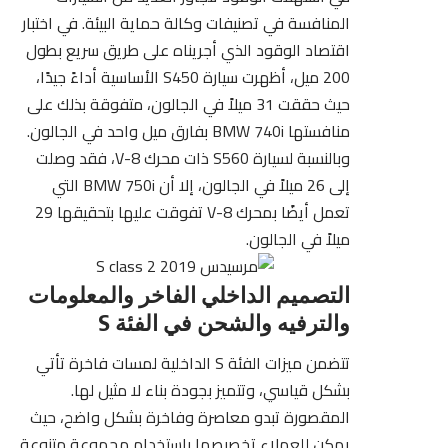
المنافسة في تصنيفات وكالة حماية البيئة. في اختبار
اقتصاد الوقود الذي أجريناه على طريق سريع بطول
200 ميل، أظهرت سيارة S450 الأساسية أداءً جيدًا،
حيث حققت 31 ميلاً في الجالون، متفوقة بذلك على
منافستها BMW 740i بفارق ميل واحد في الجالون.
وبالنسبة لسيارة S560 ذات محرك V-8، فقد وصلت
إلى 26 ميلاً في الجالون، إلا أن BMW 750i التي
تعمل أيضًا بمحرك V-8 تفوقت عليها بتحقيقها 29
ميلاً في الجالون.
التصميم الداخلي الفاخر والمعلومات
والترفيه والشحن في الفئة S
تتضمن ميزات الفئة S الداخلية لمسات فاخرة تأتي
بشكل قياسي، وتتميز بجودة بناء لا مثيل لها.
المقصورة تبدو معاصرة وفاخرة بشكل واضح، حيث
يمكن للعملاء تخصيصها باستخدام مجموعة متنوعة