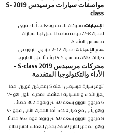
مواصفات سيارات مرسيدس​ 2019 S-
class
الإعجابات
: محركات ناعمة وفعالة، أداء قوي
لمحرك V-8، جودة قيادة لا مثيل لها لسيارات
مرسيدس الفئة S.
عدم الإعجابات
: محرك V-12 مزدوج التوربو في
طرازات AMG قد يبدو كبيرًا وثقيلًا على الطريق.
محركات مرسيدس​ 2019 S-class –
الأداء والتكنولوجيا المتقدمة
تتوفر سيارة مرسيدس الفئة S بمحركين قويين، مما
يعزز الأداء والانسيابية الفائقة: المحرك الأول هو V-
6 مزدوج التوربو بسعة 3.0 لتر وبقوة 362 حصانًا،
وهو يأتي مع طراز S450. أما المحرك الثاني فهو V-
8 مزدوج التوربو بسعة 4.0 لتر ويولد قوة 463 حصانًا،
وهو المجهز لطراز S560. يمكن للعملاء اختيار نظام