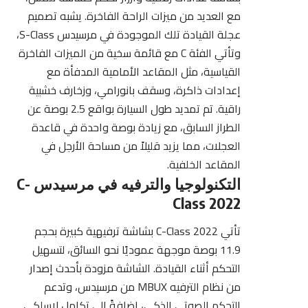
مع العديد من ميزات الراحة الفاخرة. يشبه تصميم
عجلة القيادة تلك الموجودة في
مرسيدس
S-Class،
وتأتي الفئة C مع قائمة سخية من الميزات الفاخرة
القياسية، مثل المقاعد الأمامية المدفأة مع
إعدادات ذاكرة، وسقف بانورامي، وزخارف خشبية
راقية. تم تمديد طول السيارة بواقع 2.5 بوصة عن
الطراز السابق، مع زيادة بوصة واحدة في قاعدة
العجلات، مما يزيد قليلاً من مساحة الأرجل في
المقاعد الخلفية.
التكنولوجيا والترفيه في مرسيدس C-
Class 2022
تأتي C-Class 2022 بشاشة ترفيهية كبيرة بحجم
11.9 بوصة موجهة عموديًا نحو السائق، لتسهيل
التحكم أثناء القيادة. الشاشة مزودة بأحدث إصدار
من نظام الترفيه MBUX من مرسيدس، وتدعم
التحكم الصوتي الذكي، إضافةً إلى تكامل لاسلكي