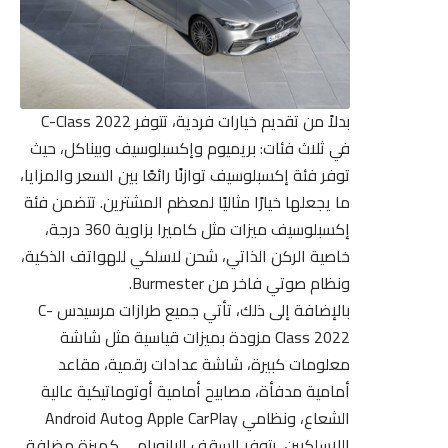
بدلاً من تقديم خيارات فردية، تتوفر
C-Class 2022
في ثلاث فئات: بريميوم وإكسبلوسيف وبيناكل، حيث
توفر فئة إكسبلوسيف توازنًا رائعًا بين السعر والمزايا،
ما يجعلها خيارًا مثاليًا لمعظم المشترين. تتضمن فئة
إكسبلوسيف ميزات مثل كاميرا بزاوية 360 درجة،
خاصية الركن الذاتي، شحن لاسلكي للهواتف الذكية،
ونظام صوتي فاخر من Burmester.
بالإضافة إلى ذلك، تأتي جميع طرازات مرسيدس C-
Class 2022 مزودة بميزات قياسية مثل شاشة
معلومات كبيرة، شاشة عدادات رقمية، مقاعد
أمامية مدفأة، مصابيح أمامية أوتوماتيكية عالية
الشعاع، ونظامي Apple CarPlay وAndroid Auto
اللاسلكيين. يتوفر السقف البانورامي كميزة مضافة