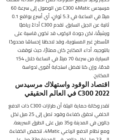
مرسيدس C300 4Matic من الوصول إلى سرعة 60
ميلاً في الساعة في 5.3 ثوانٍ، أي أسرع بواقع 0.1
ثانية عن الجيل السابق. تقدم C300 أداءً رياضيًا
ورشيقًا، لكن جودة الركوب قد تكون قاسية على
الأسطح غير المستوية، وقد لاحظنا إحساسًا محدودًا
بالتوجيه. أداء المكابح كان ممتازًا، حيث توقفت
السيارة من سرعة 70 ميلاً في الساعة خلال 154
قدمًا، وإن كنا نفضل استجابة أقوى لدواسة
المكابح.
اقتصاد الوقود واستهلاك مرسيدس
C300 2022 في العالم الحقيقي
تقدر وكالة حماية البيئة أن طرازات C300 ذات الدفع
الخلفي تحقق كفاءة وقود تصل إلى 25 ميل لكل
جالون في المدينة و35 ميل على الطرق السريعة.
ومع نظام الدفع الرباعي 4Matic، تنخفض الكفاءة
إلى 23 ميل لكل جالون في المدينة و33 ميل على