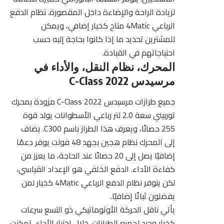
لزيادة الراحة والإضاءة داخل المقصورة. نظام الدفع
الرباعي 4Matic متاح كخيار إضافي، ويمكن
للمشترين تحديد ما إذا كانوا بحاجة إليه حسب
احتياجاتهم في القيادة.
المحرك، نظام النقل، والأداء في
مرسيدس C-Class 2022
جميع طرازات مرسيدس C-Class 2022 مزودة بمحرك
توربيني سعة 2.0 لتر رباعي الأسطوانات يولد قوة
255 حصانًا، ويعرف هذا الطراز باسم C300. يضاف
إلى المحرك نظام هجين بجهد 48 فولت يوفر دعمًا
إضافيًا يصل إلى 20 حصانًا عند الحاجة، ما يعزز من
كفاءة الأداء. الدفع الخلفي هو الإعداد القياسي،
لكن يتوفر نظام الدفع الرباعي 4Matic كخيار لمن
يفضلون ثباتًا إضافيًا.
يأتي ناقل الحركة الأوتوماتيكي ذو التسع سرعات
كخيار وحيد لجميع الطرازات. خلال اختبار الأداء، تمكنت