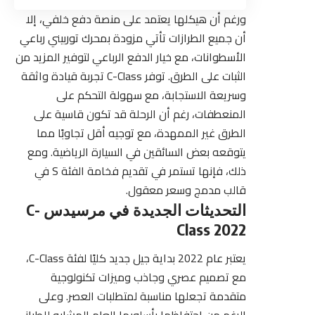
ورغم أن هيكلها يعتمد على منصة دفع خلفي، إلا
أن جميع الطرازات تأتي مزودة بمحرك توربيني رباعي
الأسطوانات، مع خيار الدفع الرباعي لتوفير المزيد من
الثبات على الطرق. توفر C-Class تجربة قيادة واثقة
وسريعة الاستجابة، مع سهولة التحكم على
المنعطفات، رغم أن الرحلة قد تكون قاسية على
الطرق غير الممهدة، مع توجيه أقل تجاوبًا مما
يتوقعه بعض السائقين في السيارة الرياضية. ومع
ذلك، فإنها تستمر في تقديم فخامة الفئة S في
قالب مدمج وسعر معقول.
التحديثات الجديدة في مرسيدس C-
Class 2022
يعتبر عام 2022 بداية جيل جديد كليًا لفئة C-Class،
مع تصميم عصري وجاذب وميزات تكنولوجية
متقدمة تجعلها مناسبة لمتطلبات العصر. وعلى
الرغم من احتفاظها بأسلوبها العام المشابه للطراز