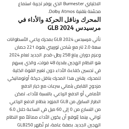
الاختياري Burmester الذي يوفر تجربة استماع
محسّنة بتقنية Dolby Atmos.
المحرك وناقل الحركة والأداء في
مرسيدس GLB 2024
تأتي مرسيدس GLB 2024 بمحرك رباعي الأسطوانات
سعة 2.0 لتر مع شاحن توربيني بقوة 221 حصان
وعزم دوران يبلغ 258 رطل-قدم. الجديد لعام 2024
هو النظام الهجين بقدرة 48 فولت، والذي يسهم
في تحسين كفاءة الأداء دون تغيير القوة الكلية
للمحرك. يقترن هذا المحرك بناقل حركة أوتوماتيكي
مزدوج القابض بثماني سرعات مع خيار الدفع
الأمامي أو الدفع الرباعي. بالنسبة للأداء، تمكن
الطراز السابق من GLB المزود بنظام الدفع الرباعي
من التسارع من 0 إلى 60 ميل في الساعة خلال 6.0
ثواني، بينما يُتوقع أن يكون الأداء مماثلاً مع النظام
الهجين الجديد. بصفة عامة، لم تُظهر GLB250