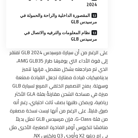
2024
المقصورة الداخلية والراحة والحمولة في
مرسيدس GLB
نظام المعلومات والترفيه والاتصال في
مرسيدس GLB
على الرغم من أن سيارة مرسيدس GLB 2024 تفتقر
إلى قوة الأداء التي يوفرها طراز AMG GLB35،
الذي تم مراجعته بشكل منفصل، فإنها تتميز
بديناميكيات قيادة ممتازة تجعل القيادة ممتعة
وسهلة. يمنح التصميم الخلفي المربع لسيارة GLB
ميزة في مساحة الشحن مقارنةً بفئة GLA الأكثر
رياضية، ويمكن طلبها بصف ثالث اختياري، رغم أنه
ضيق قليلاً. على الرغم من أنها ليست نسخة مصغرة
من فئة G-Class، فإن مرسيدس GLB تمثل بديلاً
منافسًا للكروس أوفر الفاخرة الصغيرة الأخرى مثل
بي إم دبليو X2 وأودي Q3 ولكزس NX.