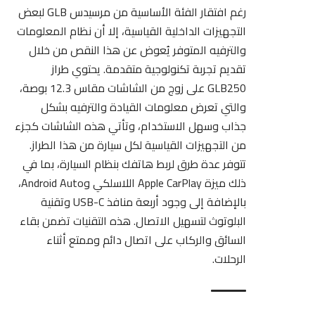
رغم افتقار الفئة الأساسية من مرسيدس GLB لبعض
التجهيزات الداخلية القياسية، إلا أن نظام المعلومات
والترفيه المتوفر يُعوض عن هذا النقص من خلال
تقديم تجربة تكنولوجية متقدمة. يحتوي طراز
GLB250 على زوج من الشاشات مقاس 12.3 بوصة،
والتي تعرض معلومات القيادة والترفيه بشكل
جذاب وسهل الاستخدام، وتأتي هذه الشاشات كجزء
من التجهيزات القياسية لكل سيارة من هذا الطراز.
تتوفر عدة طرق لربط هاتفك بنظام السيارة، بما في
ذلك ميزة Apple CarPlay اللاسلكي وAndroid Auto،
بالإضافة إلى وجود أربعة منافذ USB-C وتقنية
البلوتوث لتسهيل الاتصال. هذه التقنيات تضمن بقاء
السائق والركاب على اتصال دائم وممتع أثناء
الرحلات.