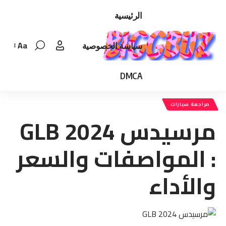
الرئيسية
Aa
سياسة الخصوصية
Font
Resizer
DMCA
مراجعة سيارات
مرسيدس GLB 2024
: المواصفات والسعر
والأداء