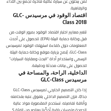
لمن يبحثون عن سيارة عائلية فاخرة تجمع بين الأداء
والرفاهية.
اقتصاد الوقود في مرسيدس GLC-
Class 2018
تتغير معايير اختبار اقتصاد الوقود بمرور الوقت من
قبل وكالة حماية البيئة (EPA). للحصول على أحدث
المعلومات حول كفاءة استهلاك الوقود لمرسيدس
GLC-Class، يُنصح بزيارة موقع وكالة حماية البيئة
الرسمي واستخدام أداة “البحث ومقارنة السيارات”
للحصول على بيانات محدثة ودقيقة.
الداخلية، الراحة، والمساحة في
مرسيدس GLC-Class
إذا كان التصميم الخارجي
لمرسيدس GLC-Class
جذابًا، فإن التصميم الداخلي يتفوق عليه بفخامته
وأناقة تفاصيله. تستخدم المقصورة مواد عالية
الجودة ولمسات راقية تُذكِّرنا بعناصر من الفئة S