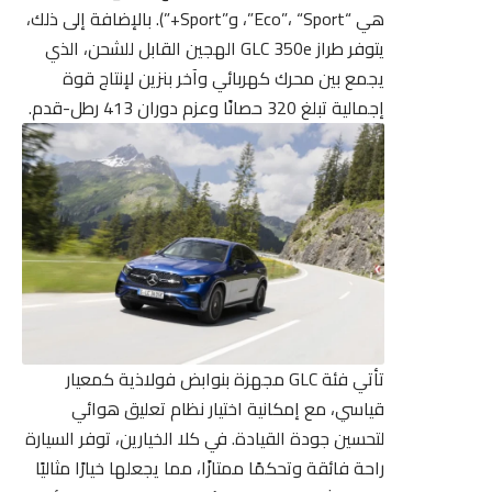
هي “Eco”، “Sport”، و”Sport+”). بالإضافة إلى ذلك،
يتوفر طراز GLC 350e الهجين القابل للشحن، الذي
يجمع بين محرك كهربائي وآخر بنزين لإنتاج قوة
إجمالية تبلغ 320 حصانًا وعزم دوران 413 رطل-قدم.
تأتي فئة GLC مجهزة بنوابض فولاذية كمعيار
قياسي، مع إمكانية اختيار نظام تعليق هوائي
لتحسين جودة القيادة. في كلا الخيارين، توفر السيارة
راحة فائقة وتحكمًا ممتازًا، مما يجعلها خيارًا مثاليًا