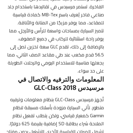
الفاخرة. تستمر مرسيدس في تقاليدها باستخدام جلد
صناعي فاخر يُعرف باسم MB-Tex كمادة قياسية
للمقاعد، مما يوفر مزيجًا من المتانة والأناقة.
تتميز السيارة بمساحات واسعة للرأس والأرجل، مما
يوفر راحة استثنائية للركاب في جميع الصفوف.
بالإضافة إلى ذلك، تقدم GLC سعة تخزين تصل إلى
56.5 قدم مكعب عند طي مقاعد الصف الثاني، مما
يجعلها مناسبة للاستخدام اليومي والرحلات الطويلة
على حد سواء.
المعلومات والترفيه والاتصال في
مرسيدس GLC-Class 2018
تُجهز مرسيدس GLC-Class بنظام معلومات وترفيه
متطور. تأتي السيارة مزودة بأسلاك مسبقة لنظام
Garmin كمعيار قياسي، ولكن يتطلب تفعيل نظام
الملاحة شراء بطاقة SD إضافية بقيمة 625 دولارًا.
تشمل الميزات القياسية الأخرى التشغيل بدون مفتاح