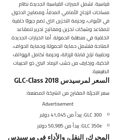
قياسية. تشمل الميزات القياسية الجديدة نظام
مساحات الزجاج الأمامي المدفأ، ومصابيح الدخول
في الأبواب، وحزمة التخزين التي تضم جيوبًا خلفية
للمقاعد وشبكات تخزين ومفاتيح تحرير للمقاعد
الخلفية في منطقة الحمولة. أما الخيارات الجديدة
المتاحة فتشمل حماية الحمولة وحماية الحواف،
وحقيبة تزلج قابلة للإزالة، وحزمة تكامل الهواتف
الذكية، وزخارف من خشب الرماد البني ذو الحبيبات
الطبيعية.
السعر لمرسيدس GLC-Class 2018
سعر التجزئة المقترح من الشركة المصنعة:
Advertisement
GLC 300: يبدأ من 41,045 دولار
GLC 350e: يبدأ من 50,985 دولار
المحرك، النقل، والأداء في مرسيدس