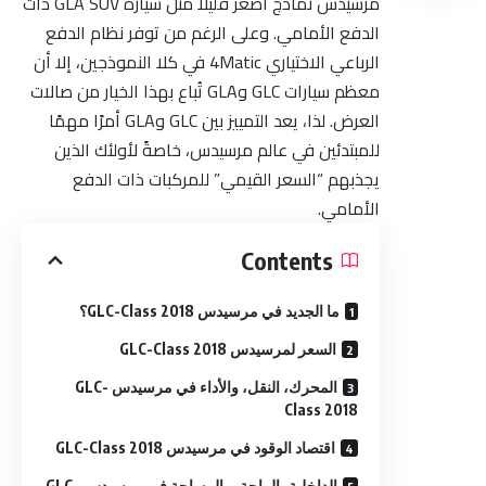
مرسيدس نماذج أصغر قليلاً مثل سيارة GLA SUV ذات
الدفع الأمامي. وعلى الرغم من توفر نظام الدفع
الرباعي الاختياري 4Matic في كلا النموذجين، إلا أن
معظم سيارات GLC وGLA تُباع بهذا الخيار من صالات
العرض. لذا، يعد التمييز بين GLC وGLA أمرًا مهمًا
للمبتدئين في عالم مرسيدس، خاصةً لأولئك الذين
يجذبهم “السعر القيمي” للمركبات ذات الدفع
الأمامي.
Contents
ما الجديد في مرسيدس GLC-Class 2018؟
السعر لمرسيدس GLC-Class 2018
المحرك، النقل، والأداء في مرسيدس GLC-
Class 2018
اقتصاد الوقود في مرسيدس GLC-Class 2018
الداخلية، الراحة، والمساحة في مرسيدس GLC-