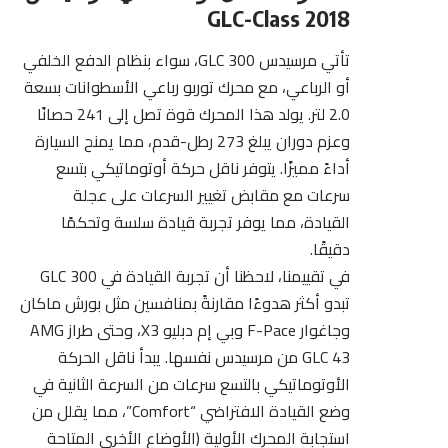
GLC-Class 2018
تأتي مرسيدس GLC 300، سواء بنظام الدفع الخلفي
أو الرباعي، مع محرك توربو رباعي الأسطوانات بسعة
2.0 لتر. يولد هذا المحرك قوة تصل إلى 241 حصانًا
وعزم دوران يبلغ 273 رطل-قدم، مما يمنح السيارة
أداءً مميزًا. يتوفر ناقل حركة أوتوماتيكي بتسع
سرعات مع مقابض تغيير السرعات على عجلة
القيادة، مما يوفر تجربة قيادة سلسة وتحكمًا
دقيقًا.
في تقييمنا، لاحظنا أن تجربة القيادة في GLC 300
تبدو أكثر هدوءًا مقارنةً بمنافسين مثل بورش ماكان
وجاغوار F-Pace وبي إم دبليو X3، وحتى طراز AMG
GLC 43 من مرسيدس نفسها. يبدأ ناقل الحركة
الأوتوماتيكي بالتسع سرعات من السرعة الثانية في
وضع القيادة الافتراضي “Comfort”، مما يقلل من
استجابة المحرك الأولية (الأوضاع الأخرى المتاحة