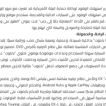
رير استهلاك الوقود لوكالة حماية البيئة الأمريكية قد تغيرت مع مرور ا
 استهلاك الوقود على السيارات الحالية والقديمة، نستخدم موقع وزارة
fueleconomy.gov. قم بالنقر على الأداة “المقارنة جنبًا إلى جنب” تحت عنوان “العثور
ة البيئة للماركة والموديل والسنة التي تهتم بها.
الراحة، والحمولة:
 بايلوت” بداخلية فسيحة، وعملية، ومبنية بشكل صلب، وراقية نسبيًا. تقدم 
فاخرة ومجموعة من الخيارات الم
خ السيارة سهلة الاستخدام وعدادات موضوحة بوضوح. تحتوي “بايلوت”
 الأماكن المفيدة لتخزين الأشياء داخل السيارة وحاملات الأكواب. تو
ة المستويات في جميع الصفوف تجعل “بايلوت” مثالية لتخزين معظم ا
سيريوس إكس إم، وتطبيقات Apple CarPlay و ndroid Auto
ا
النظام