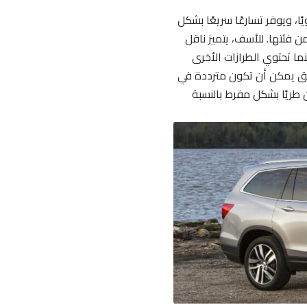
، وهو يوفر أداءً قويًا، ويوفر تسارعًا سريعًا بشكل
ن فئتها. للأسف، يتميز ناقل
فئات Touring وElite بتحولات مفاجئة؛ بينما تحتوي الطرازات الأخرى
يق يمكن أن تكون مترددة في
 طريًا بشكل مفرط بالنسبة