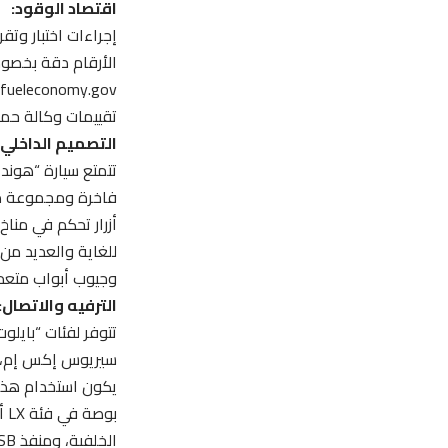
اقتصاد الوقود:
إجراءات اختبار وتق
الأرقام دقة بخصوص
تقييمات وكالة حماي
التصميم الداخلي، 
تتمتع سيارة “هوندا
أزرار تحكم في منا
للغاية والعديد من
وجيوب أبواب متعدد
الترفيه والاتصال:
يكون استخدام هذ
الخلفية، ومنفذ USB واحد. التنقل اختياري في فئة EX-L ومُعياري في الفئات Touring وElite.