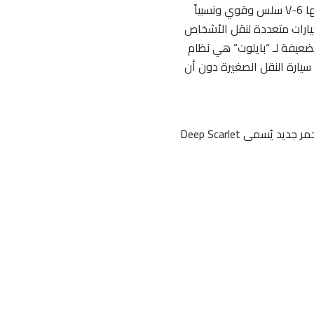
“هوندا بايلوت” SUV متوسطة الحجم ما يلزم لجذب المشترين الذين يمتلكون عائلات. محركها V-6 سلس وقوي ونسبياً
خيارات متعددة لنقل الأشخاص
لضعيفة لـ “بايلوت” هي نظام
 سيارة النقل الصغيرة دون أن
ترى سيارة “هوندا بايلوت” المتعددة الصفوف تغييرًا واحدًا فقط لعام ٢٠١٨ – لون خارجي أحمر جديد يُسمى Deep Scarlet