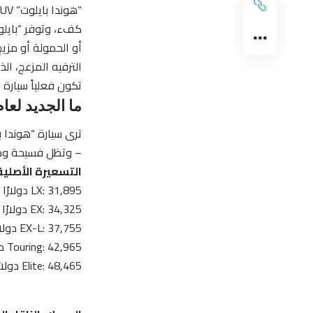
كفء، وتوفر “بايلو
أو الحمولة أو مزيج
الترفيه المزعج، ال
تكون فعلياً سيارة 
ما الجديد لعام ه
– وتظل فسيحة وصدي
التسعيرة الأصلية
LX: 31,895 دولارًا
EX: 34,325 دولارًا
EX-L: 37,755 دولارًا
Touring: 42,965 دولارًا
Elite: 48,465 دولارًا