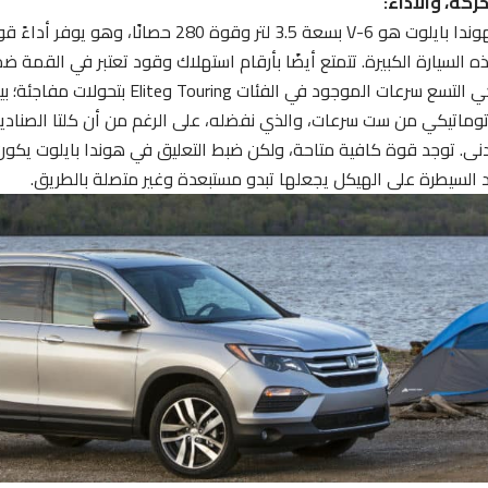
ركة، والأداء:
وندا
بايلوت هو V-6 بسعة 3.5 لتر وقوة 280 حصانًا
 السيارة الكبيرة. تتمتع أيضًا بأرقام استهلاك وقود تعتبر في القمة ضم
الحركة الأوتوماتيكي التسع سرعات الموجود في ال
توماتيكي من ست سرعات، والذي نفضله، على الرغم من أن كلتا الصناد
أدنى. توجد قوة كافية متاحة، ولكن ضبط التعليق في هوندا بايلوت يكون
 السيطرة على الهيكل يجعلها تبدو مستبعدة وغير متصلة بالطريق.