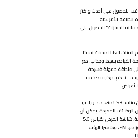
لوقت. للحصول على أحدث وأكثر
 الطاقة الأمريكية
 على ومقارنة السيارات” للحصول على
الفئات العليا لمسات تقريبًا
ناسبة للعائلة، مثل نظام الترفيه بأقراص DVD. تصميم لوحة القيادة بسيط وجذاب، مع
 على منطقة حمولة فسيحة
فر وحدة تحكم مركزية ضخمة
لأغراض.
تتوفر لفئات “بايلوت” EX والأعلى نظام ترفيه بشاشة لمس بقياس 8.0 بوصة، والذي يتضمن منافذ USB متعددة، وراديو
A، والتحكم الصوتي، وغيرها من الوظائف المفيدة. يمكن أن
محيرًا بسبب استجابته البطيئة وشريط التحكم بالصوت على الشاشة. شاشة العرض بقياس 5.0
بوصة في فئة LX أساسية أسهل في الاستخدام، ولكنها تقدم الأساسيات فقط: البلوتوث، وراديو FM، وكاميرا الرؤية