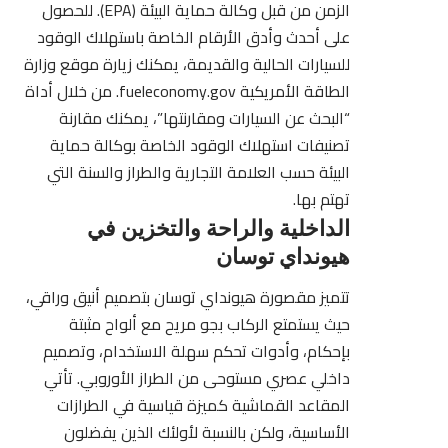
الزمن من قبل
وكالة حماية البيئة (EPA)
. للحصول
على أحدث وأدق الأرقام الخاصة باستهلاك الوقود
للسيارات الحالية والقديمة، يمكنك زيارة موقع وزارة
الطاقة الأمريكية fueleconomy.gov. من خلال أداة
“البحث عن السيارات ومقارنتها”، يمكنك مقارنة
تصنيفات استهلاك الوقود الخاصة بوكالة حماية
البيئة حسب العلامة التجارية والطراز والسنة التي
تهتم بها.
الداخلية والراحة والتخزين في
هيونداي توسان
تتميز مقصورة هيونداي توسان بتصميم أنيق وراقي،
حيث يستمتع الركاب بجو مريح مع ألواح مثبتة
بإحكام، وأدوات تحكم سهلة الاستخدام، وتصميم
داخلي عصري مستوحى من الطراز الأوروبي. تأتي
المقاعد القماشية كميزة قياسية في الطرازات
الأساسية، ولكن بالنسبة لأولئك الذين يفضلون