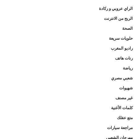
الراي عروبي و ركادة
الربح من الانترنت
الصحة
حلويات سريعة
راديو المغرب
رنات هاتف
رياضة
شعبي مصري
شهيوات
غير مصنف
كلمات الأغنية
متع عقلك
مراجعة سيارات
مهرجان الشعبي