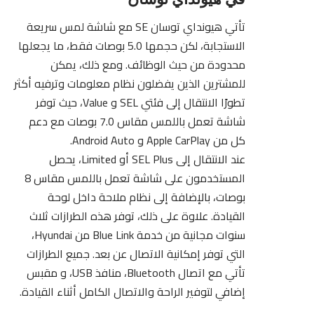
تأتي هيونداي توسان SE مع شاشة لمس سريعة
الاستجابة، لكن حجمها 5.0 بوصات فقط، ما يجعلها
محدودة من حيث الوظائف. ومع ذلك، يمكن
للمشترين الذين يفضلون نظام معلومات وترفيه أكثر
تطورًا الانتقال إلى فئتي SEL و Value، حيث توفر
شاشة تعمل باللمس مقاس 7.0 بوصات مع دعم
كل من Apple CarPlay و Android Auto.
عند الانتقال إلى SEL Plus أو Limited، يحصل
المستخدمون على شاشة تعمل باللمس مقاس 8
بوصات، بالإضافة إلى نظام ملاحة داخل لوحة
القيادة. علاوة على ذلك، توفر هذه الطرازات ثلاث
سنوات مجانية من خدمة Blue Link من Hyundai،
التي توفر إمكانية الاتصال عن بعد. جميع الطرازات
تأتي مع اتصال Bluetooth، منافذ USB، و مقبس
إضافي لتوفير الراحة والاتصال الكامل أثناء القيادة.