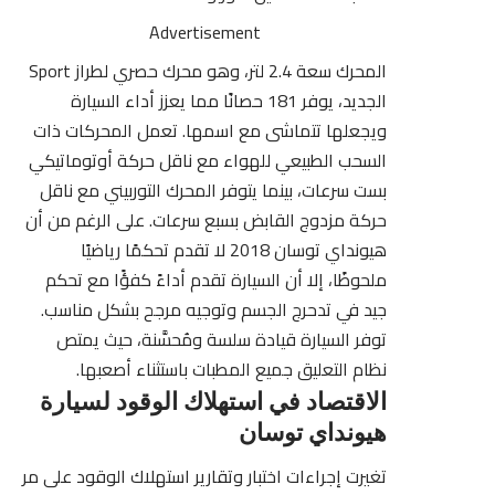
Advertisement
المحرك سعة 2.4 لتر، وهو محرك حصري لطراز Sport
الجديد، يوفر 181 حصانًا مما يعزز أداء السيارة
ويجعلها تتماشى مع اسمها. تعمل المحركات ذات
السحب الطبيعي للهواء مع ناقل حركة أوتوماتيكي
بست سرعات، بينما يتوفر المحرك التوربيني مع ناقل
حركة مزدوج القابض بسبع سرعات. على الرغم من أن
هيونداي توسان 2018 لا تقدم تحكمًا رياضيًا
ملحوظًا، إلا أن السيارة تقدم أداءً كفؤًا مع تحكم
جيد في تدحرج الجسم وتوجيه مرجح بشكل مناسب.
توفر السيارة قيادة سلسة ومُحسَّنة، حيث يمتص
نظام التعليق جميع المطبات باستثناء أصعبها.
الاقتصاد في استهلاك الوقود لسيارة
هيونداي توسان
تغيرت إجراءات اختبار وتقارير استهلاك الوقود على مر