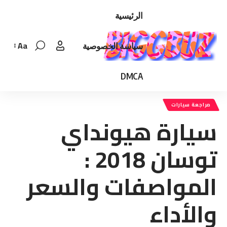
الرئيسية
Aa
سياسة الخصوصية
Font
Resizer
DMCA
مراجعة سيارات
سيارة هيونداي
توسان 2018 :
المواصفات والسعر
والأداء