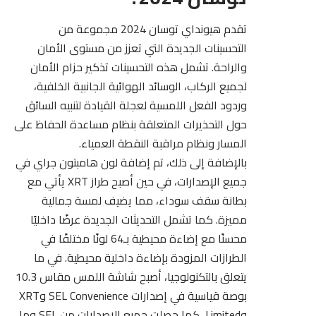
تقدم
هيونداي توسان 2024
مجموعة من
التحسينات الجديدة التي تعزز من مستوى الأمان
والراحة. تشمل هذه التحسينات تذكير حزام الأمان
لجميع الركاب، الوسائد الهوائية الجانبية الخلفية،
وردود الفعل اللمسية لعجلة القيادة لتنبيه السائق
حول التحذيرات المتعلقة بنظام مساعدة الحفاظ على
المسار ونظام مراقبة النقطة العمياء.
بالإضافة إلى ذلك، تم إضافة لون هامبتون جراي في
جميع الإصدارات، في حين أصبح طراز XRT يأتي مع
بطانة سقف سوداء، مما يضيف لمسة جمالية
مميزة. كما تشمل التحديثات الجديدة عرضًا داخليًا
محسنًا مع إضاءة محيطية بـ64 لونًا مختلفًا في
الطرازات المزودة بإضاءة داخلية محيطية. في ما
يتعلق بالتكنولوجيا، أصبح شاشة اللمس مقاس 10.3
بوصة قياسية في إصدارات SEL Convenience وXRT
وLimited، كما حصلت جميع الإصدارات من SEL وما