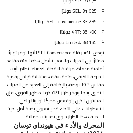
SE: 28,875 دولارًا
SEL: 31,025 دولارًا
SEL Convenience: 33,235 دولارًا
XRT: 35,700 دولارًا
Limited: 38,135 دولارًا
نوصي باختيار فئة SEL Convenience لأنها توفر توازنًا
ممتازًا بين الميزات والسعر. تشمل هذه الفئة مقاعد
أمامية مدفأة، مراقبة النقطة العمياء، نظام تثبيت
السرعة التكيفي، فتحة سقف، وشاشة قياس رقمية
مقاس 10.3 بوصة، بالإضافة إلى العديد من الميزات
الأخرى. بينما يتوفر طراز XRT ذو المظهر القوي، فإن
المشترين الذين يتوقعون محركًا توربينيًا رباعي
الأسطوانات عالي الأداء قد يشعرون بخيبة أمل، حيث
لا يضيف هذا الطراز سوى تحسينات جمالية.
المحرك والأداء في هيونداي توسان