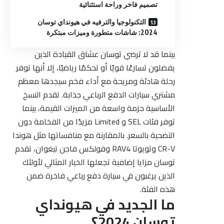
تصميم فاخر وراحة استثنائية
التكنولوجيا والترفيه في هيونداي توسان
2024: شاشات متطورة وميزات مبتكرة
بينما قد لا ترضي توسان عشاق القيادة الذين
يفضلون تسارعًا قويًا أو تحكمًا رياضيًا، إلا أنها توفر
رحلة هادئة ومريحة مع أداء فخم سيجدها معظم
مشتري سيارات الدفع الرباعي جذابة. تقدم النسخ
الأساسية حزمة واسعة من الميزات القيمة، بينما
توفر فئات SEL و Limited مزيدًا من الفخامة دون
التضحية بالسعر. بالمقارنة مع منافساتها مثل هوندا
CR-V وتويوتا RAV4 وفولكس فاجن تيغوان، تقدم
توسان مزايا إضافية تجعلها الخيار المثالي لأولئك
الذين يرغبون في سيارة دفع رباعي فاخرة ضمن
هذه الفئة.
ما الجديد في هيونداي
توسان 2024؟