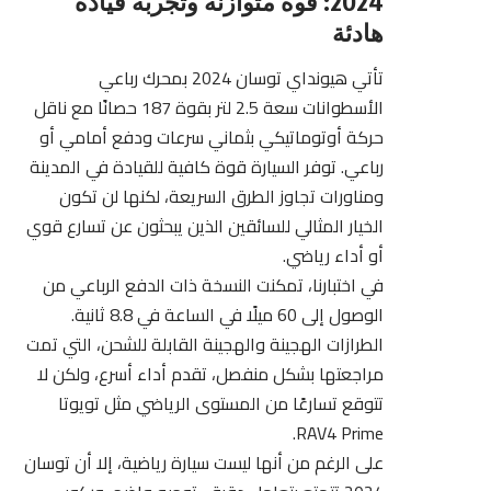
2024: قوة متوازنة وتجربة قيادة
هادئة
تأتي هيونداي توسان 2024 بمحرك رباعي
الأسطوانات سعة 2.5 لتر بقوة 187 حصانًا مع ناقل
حركة أوتوماتيكي بثماني سرعات ودفع أمامي أو
رباعي. توفر السيارة قوة كافية للقيادة في المدينة
ومناورات تجاوز الطرق السريعة، لكنها لن تكون
الخيار المثالي للسائقين الذين يبحثون عن تسارع قوي
أو أداء رياضي.
في اختبارنا، تمكنت النسخة ذات الدفع الرباعي من
الوصول إلى 60 ميلًا في الساعة في 8.8 ثانية.
الطرازات الهجينة والهجينة القابلة للشحن، التي تمت
مراجعتها بشكل منفصل، تقدم أداء أسرع، ولكن لا
تتوقع تسارعًا من المستوى الرياضي مثل تويوتا
RAV4 Prime.
على الرغم من أنها ليست سيارة رياضية، إلا أن توسان