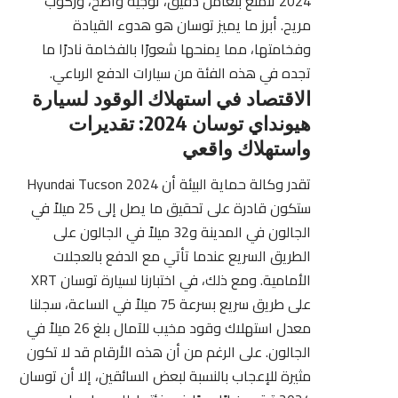
2024 تتمتع بتعامل دقيق، توجيه واضح، وركوب
مريح. أبرز ما يميز توسان هو هدوء القيادة
وفخامتها، مما يمنحها شعورًا بالفخامة نادرًا ما
تجده في هذه الفئة من سيارات الدفع الرباعي.
الاقتصاد في استهلاك الوقود لسيارة
هيونداي توسان 2024: تقديرات
واستهلاك واقعي
تقدر وكالة حماية البيئة أن Hyundai Tucson 2024
ستكون قادرة على تحقيق ما يصل إلى 25 ميلاً في
الجالون في المدينة و32 ميلاً في الجالون على
الطريق السريع عندما تأتي مع الدفع بالعجلات
الأمامية. ومع ذلك، في اختبارنا لسيارة توسان XRT
على طريق سريع بسرعة 75 ميلاً في الساعة، سجلنا
معدل استهلاك وقود مخيب للآمال بلغ 26 ميلاً في
الجالون. على الرغم من أن هذه الأرقام قد لا تكون
مثيرة للإعجاب بالنسبة لبعض السائقين، إلا أن توسان