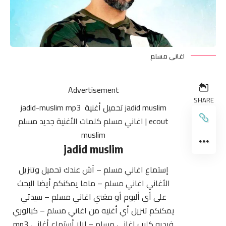
اغانى مسلم
Advertisement
SHARE
jadid muslim تحميل أغنية ‏ jadid-muslim mp3
ecout |
اغاني مسلم
كلمات الأغنية جديد مسلم
muslim
jadid muslim
إستماع اغاني مسلم – آش عندك تحميل وتنزيل
الأغاني اغاني مسلم – ماما يمكنكم أيضا البحث
على أي ألبوم أو مغني اغاني مسلم – سيدتي
يمكنكم تنزيل أي أغنيه من اغاني مسلم – كبالوري
فيديو كليب اغاني مسلم – لالا أستماع أغاني mp3