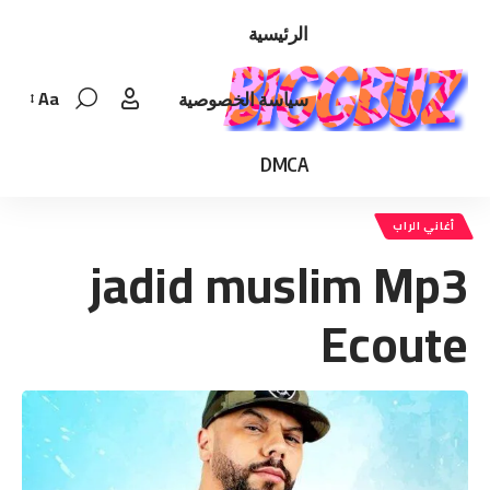
الرئيسية
Aa
سياسة الخصوصية
Font
Resizer
DMCA
أغاني الراب
jadid muslim Mp3
Ecoute