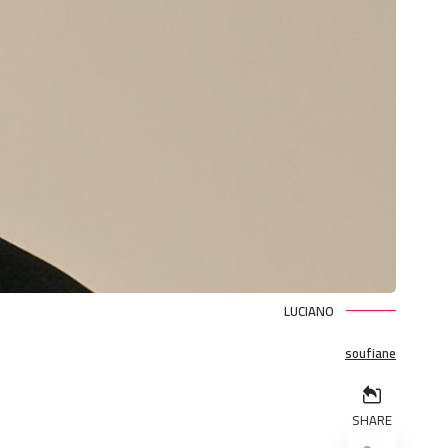
LUCIANO
soufiane
SHARE