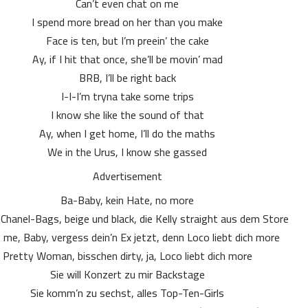
Can’t even chat on me
I spend more bread on her than you make
Face is ten, but I’m preein’ the cake
Ay, if I hit that once, she’ll be movin’ mad
BRB, I’ll be right back
I-I-I’m tryna take some trips
I know she like the sound of that
Ay, when I get home, I’ll do the maths
We in the Urus, I know she gassed
Advertisement
Ba-Baby, kein Hate, no more
r Chanel-Bags, beige und black, die Kelly straight aus dem Store
 me, Baby, vergess dein’n Ex jetzt, denn Loco liebt dich more
Pretty Woman, bisschen dirty, ja, Loco liebt dich more
Sie will Konzert zu mir Backstage
Sie komm’n zu sechst, alles Top-Ten-Girls