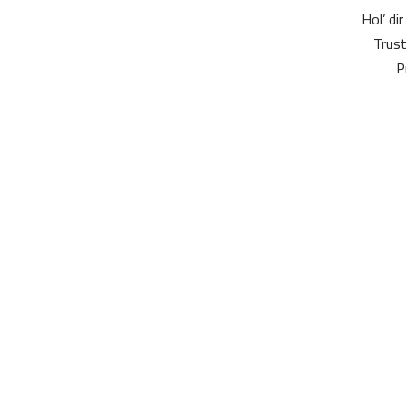
Hol’ di
Trust
P