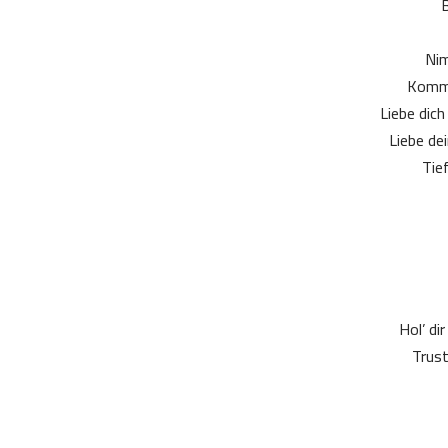
B
Nim
Komm 
Liebe dic
Liebe de
Tie
Hol’ di
Trust