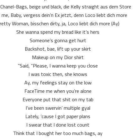
r Chanel-Bags, beige und black, die Kelly straight aus dem Store
 me, Baby, vergess dein’n Ex jetzt, denn Loco liebt dich more
retty Woman, bisschen dirty, ja, Loco liebt dich more (Ay)
She wanna spend my bread like it’s hers
Someone’s gonna get hurt
Backshot, bae, lift up your skirt
Makeup on my Dior shirt
Said, “Please, I wanna keep you close”
I was toxic then, she knows
Ay, my feelings stay on the low
FaceTime me when you’re alone
Everyone put that shit on my tab
I’ve been swervin’ multiple gyal
Lately, ’cause I got paper plans
I swear that I done lost count
Think that I bought her too much bags, ay