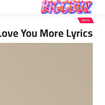
LYRICS
ove You More Lyrics