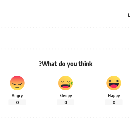
L
What do you think?
Angry
Sleepy
Happy
0
0
0