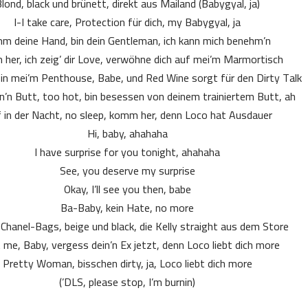
lond, black und brünett, direkt aus Mailand (Babygyal, ja)
I-I take care, Protection für dich, my Babygyal, ja
m deine Hand, bin dein Gentleman, ich kann mich benehm’n
her, ich zeig’ dir Love, verwöhne dich auf mei’m Marmortisch
h in mei’m Penthouse, Babe, und Red Wine sorgt für den Dirty Talk
in’n Butt, too hot, bin besessen von deinem trainiertem Butt, ah
f in der Nacht, no sleep, komm her, denn Loco hat Ausdauer
Hi, baby, ahahaha
I have surprise for you tonight, ahahaha
See, you deserve my surprise
Okay, I’ll see you then, babe
Ba-Baby, kein Hate, no more
r Chanel-Bags, beige und black, die Kelly straight aus dem Store
 me, Baby, vergess dein’n Ex jetzt, denn Loco liebt dich more
Pretty Woman, bisschen dirty, ja, Loco liebt dich more
(DLS, please stop, I’m burnin’)