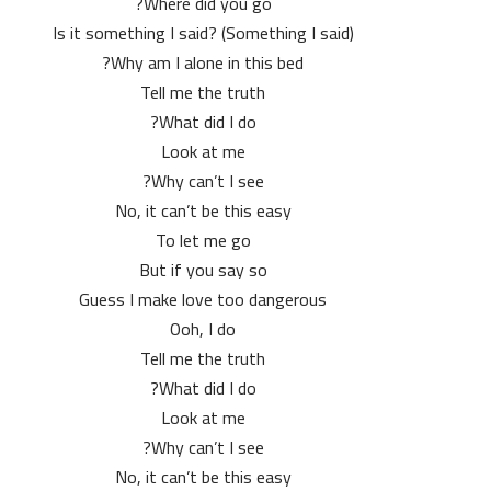
Where did you go?
Is it something I said? (Something I said)
Why am I alone in this bed?
Tell me the truth
What did I do?
Look at me
Why can’t I see?
No, it can’t be this easy
To let me go
But if you say so
Guess I make love too dangerous
Ooh, I do
Tell me the truth
What did I do?
Look at me
Why can’t I see?
No, it can’t be this easy