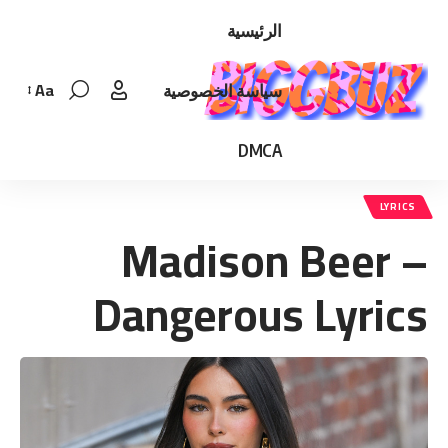
الرئيسية
Aa
سياسة الخصوصية
Font
Resizer
DMCA
LYRICS
Madison Beer –
Dangerous Lyrics