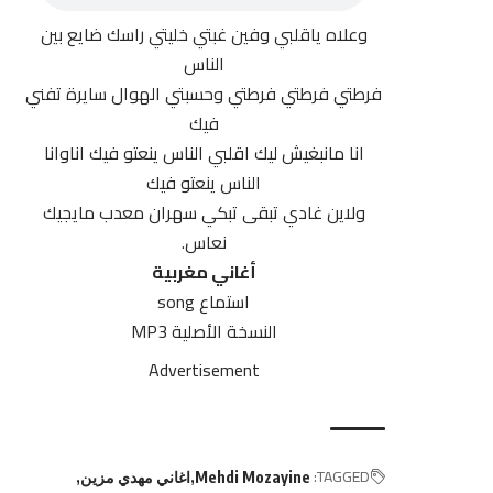
وعلاه ياقلبي وفين غبتي خليتي راسك ضايع بين
الناس
فرطتي فرطتي فرطتي وحسبتي الهوال سايرة تفني
فيك
انا مانبغيش ليك اقلبي الناس
ينعتو
فيك اناوانا
الناس ينعتو فيك
ولاين غادي تبقى تبكي سهران معدب مايجيك
نعاس.
أغاني مغربية
استماع song
النسخة الأصلية MP3
Advertisement
TAGGED:
Mehdi Mozayine
اغاني مهدي مزين