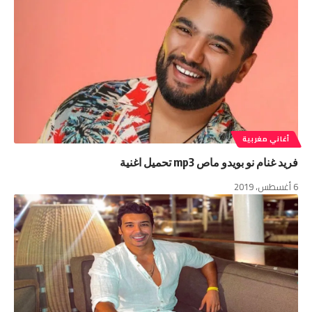
أغاني مغربية
فريد غنام نو بويدو ماص mp3 تحميل اغنية
6 أغسطس، 2019