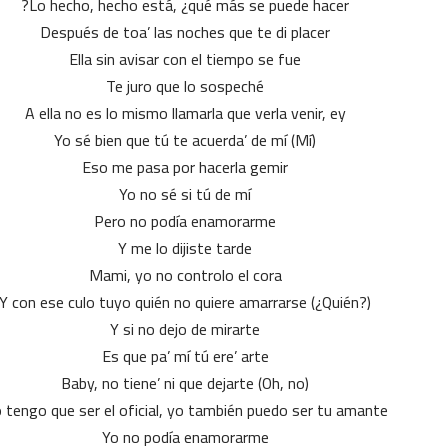
Lo hecho, hecho está, ¿qué más se puede hacer?
Después de toa’ las noches que te di placer
Ella sin avisar con el tiempo se fue
Te juro que lo sospeché
A ella no es lo mismo llamarla que verla venir, ey
Yo sé bien que tú te acuerda’ de mí (Mí)
Eso me pasa por hacerla gemir
Yo no sé si tú de mí
Pero no podía enamorarme
Y me lo dijiste tarde
Mami, yo no controlo el cora
Y con ese culo tuyo quién no quiere amarrarse (¿Quién?)
Y si no dejo de mirarte
Es que pa’ mí tú ere’ arte
Baby, no tiene’ ni que dejarte (Oh, no)
 tengo que ser el oficial, yo también puedo ser tu amante
Yo no podía enamorarme