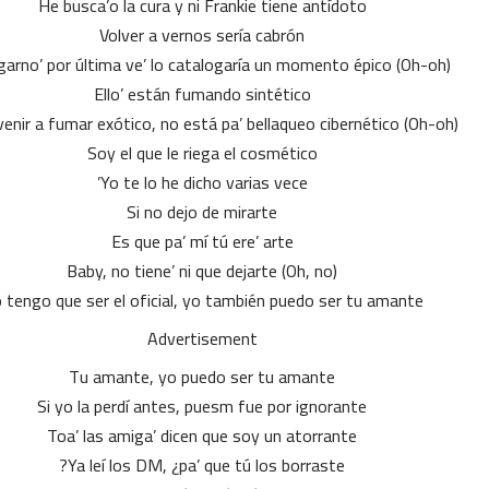
He busca’o la cura y ni Frankie tiene antídoto
Volver a vernos sería cabrón
garno’ por última ve’ lo catalogaría un momento épico (Oh-oh)
Ello’ están fumando sintético
venir a fumar exótico, no está pa’ bellaqueo cibernético (Oh-oh)
Soy el que le riega el cosmético
Yo te lo he dicho varias vece’
Si no dejo de mirarte
Es que pa’ mí tú ere’ arte
Baby, no tiene’ ni que dejarte (Oh, no)
 tengo que ser el oficial, yo también puedo ser tu amante
Advertisement
Tu amante, yo puedo ser tu amante
Si yo la perdí antes, puesm fue por ignorante
Toa’ las amiga’ dicen que soy un atorrante
Ya leí los DM, ¿pa’ que tú los borraste?