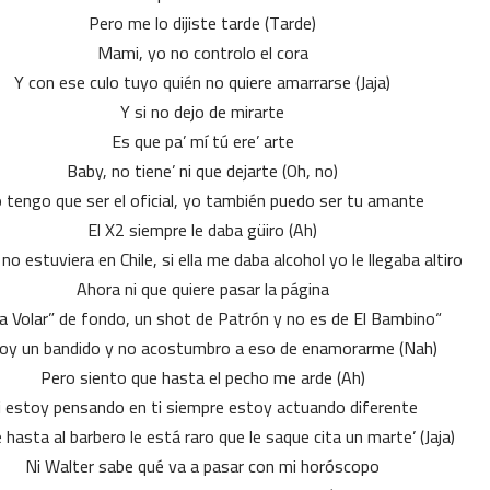
Pero me lo dijiste tarde (Tarde)
Mami, yo no controlo el cora
Y con ese culo tuyo quién no quiere amarrarse (Jaja)
Y si no dejo de mirarte
Es que pa’ mí tú ere’ arte
Baby, no tiene’ ni que dejarte (Oh, no)
 tengo que ser el oficial, yo también puedo ser tu amante
El X2 siempre le daba güiro (Ah)
o estuviera en Chile, si ella me daba alcohol yo le llegaba altiro
Ahora ni que quiere pasar la página
“Déjala Volar” de fondo, un shot de Patrón y no es de El Bambino
oy un bandido y no acostumbro a eso de enamorarme (Nah)
Pero siento que hasta el pecho me arde (Ah)
i estoy pensando en ti siempre estoy actuando diferente
hasta al barbero le está raro que le saque cita un marte’ (Jaja)
Ni Walter sabe qué va a pasar con mi horóscopo