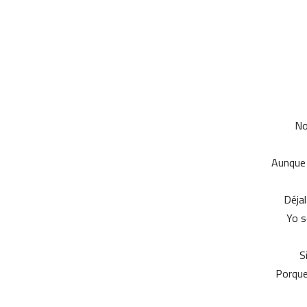
No
Aunque n
Yo s
S
Porque 