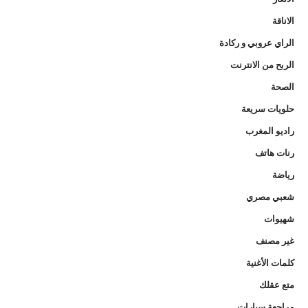
الاناقة
الراي عروبي و ركادة
الربح من الانترنت
الصحة
حلويات سريعة
راديو المغرب
رنات هاتف
رياضة
شعبي مصري
شهيوات
غير مصنف
كلمات الأغنية
متع عقلك
مراجعة سيارات