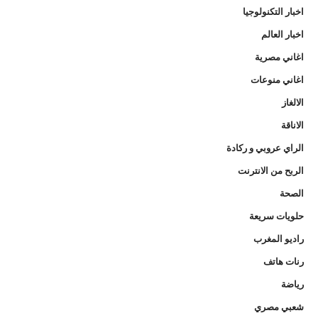
اخبار التكنولوجيا
اخبار العالم
اغاني مصرية
اغاني منوعات
الالغاز
الاناقة
الراي عروبي و ركادة
الربح من الانترنت
الصحة
حلويات سريعة
راديو المغرب
رنات هاتف
رياضة
شعبي مصري