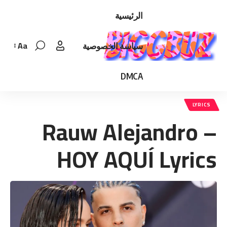
الرئيسية
Aa
سياسة الخصوصية
Font
Resizer
DMCA
LYRICS
Rauw Alejandro –
HOY AQUÍ Lyrics