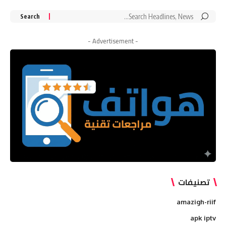
Search
for:
- Advertisement -
تصنيفات
amazigh-riif
apk iptv