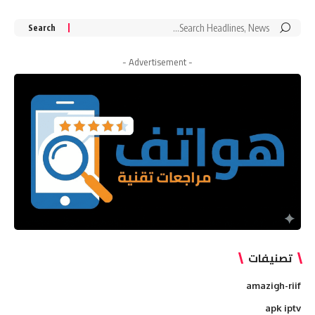
Search
for:
- Advertisement -
تصنيفات
amazigh-riif
apk iptv