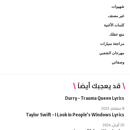
شهيوات
غير مصنف
كلمات الأغنية
متع عقلك
مراجعة سيارات
مهرجان الشعبي
وصفاتي
قد يعجبك أيضاً
Durry – Trauma Queen Lyrics
8 سبتمبر، 2023
Taylor Swift – I Look in People’s Windows Lyrics
20 أبريل، 2024