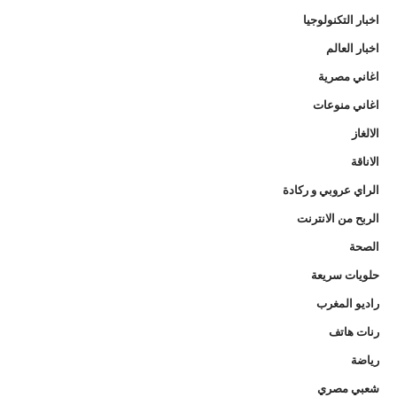
اخبار التكنولوجيا
اخبار العالم
اغاني مصرية
اغاني منوعات
الالغاز
الاناقة
الراي عروبي و ركادة
الربح من الانترنت
الصحة
حلويات سريعة
راديو المغرب
رنات هاتف
رياضة
شعبي مصري