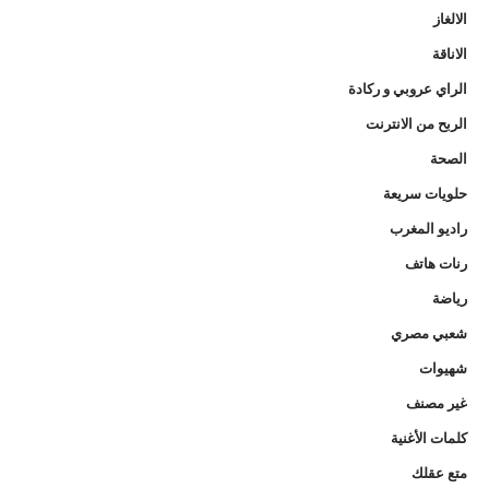
الالغاز
الاناقة
الراي عروبي و ركادة
الربح من الانترنت
الصحة
حلويات سريعة
راديو المغرب
رنات هاتف
رياضة
شعبي مصري
شهيوات
غير مصنف
كلمات الأغنية
متع عقلك