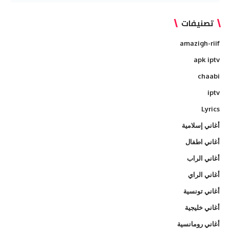
تصنيفات
amazigh-riif
apk iptv
chaabi
iptv
Lyrics
أغاني إسلامية
أغاني اطفال
أغاني الراب
أغاني الراي
أغاني تونسية
أغاني خليجية
أغاني رومانسية