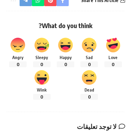
Share This Article
What do you think?
Angry
Sleepy
Happy
Sad
Love
0
0
0
0
0
Wink
Dead
0
0
لا توجد تعليقات