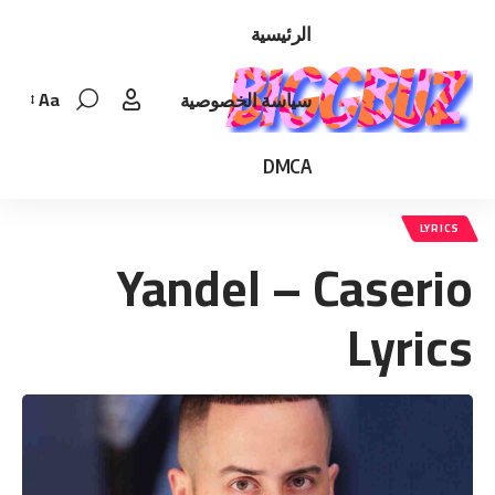
الرئيسية
Aa
سياسة الخصوصية
Font
Resizer
DMCA
LYRICS
Yandel – Caserio
Lyrics