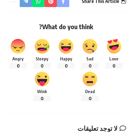
Share This Article
What do you think?
Angry
Sleepy
Happy
Sad
Love
0
0
0
0
0
Wink
Dead
0
0
لا توجد تعليقات