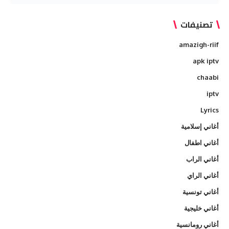
تصنيفات
amazigh-riif
apk iptv
chaabi
iptv
Lyrics
أغاني إسلامية
أغاني اطفال
أغاني الراب
أغاني الراي
أغاني تونسية
أغاني خليجية
أغاني رومانسية