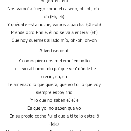
oh (Eh-eh, eh)
Nos vamo’ a fuego como el caserío, oh-oh, oh-
oh (Eh, eh)
Y quédate esta noche, vamos a parchar (Oh-oh)
Prende otro Phillie, él no se va a enterar (Eh)
Que hoy duermes al lado mío, oh-oh, oh-oh
Advertisement
Y comoquiera nos metemo’ en un lío
Te llevo al barrio mío pa’ que vea’ dónde he
crecío’, eh, eh
Te amenazo lo que quiera, que yo to’ lo que voy
siempre estoy frío
Y lo que no saben e’, e’, e’
Es que yo, no saben que yo
En su propio coche fui el que a ti te lo estrelló
(Jaja)