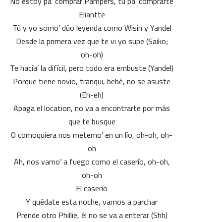
No estoy pa’ comprar Pampers, tú pa’ comprarte
Eliantte
Tú y yo somo’ dúo leyenda como Wisin y Yandel
Desde la primera vez que te vi yo supe (Saiko;
oh-oh)
Te hacía’ la difícil, pero todo era embuste (Yandel)
Porque tiene novio, tranqui, bebé, no se asuste
(Eh-eh)
Apaga el location, no va a encontrarte por más
que te busque
O comoquiera nos metemo’ en un lío, oh-oh, oh-
oh
Ah, nos vamo’ a fuego como el caserío, oh-oh,
oh-oh
El caserío
Y quédate esta noche, vamos a parchar
Prende otro Phillie, él no se va a enterar (Shh)