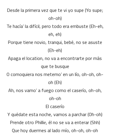
Desde la primera vez que te vi yo supe (Yo supe;
oh-oh)
Te hacía’ la difícil, pero todo era embuste (Eh-eh,
eh, eh)
Porque tiene novio, tranqui, bebé, no se asuste
(Eh-eh)
Apaga el location, no va a encontrarte por más
que te busque
O comoquiera nos metemo’ en un lío, oh-oh, oh-
oh (Eh)
Ah, nos vamo’ a fuego como el caserío, oh-oh,
oh-oh
El caserío
Y quédate esta noche, vamos a parchar (Oh-oh)
Prende otro Philliе, él no se va a enterar (Shh)
Quе hoy duermes al lado mío, oh-oh, oh-oh