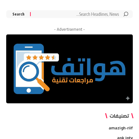
Search
for:
- Advertisement -
تصنيفات
amazigh-riif
apk iptv