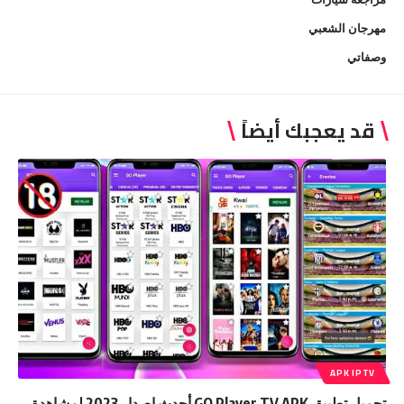
مهرجان الشعبي
وصفاتي
قد يعجبك أيضاً
APK IPTV
تحميل تطبيق GO Player TV APK أحدث إصدار 2023 لمشاهدة