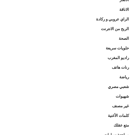
الاناقة
الراي عروبي و ركادة
الربح من الانترنت
الصحة
حلويات سريعة
راديو المغرب
رنات هاتف
رياضة
شعبي مصري
شهيوات
غير مصنف
كلمات الأغنية
متع عقلك
مراجعة سيارات