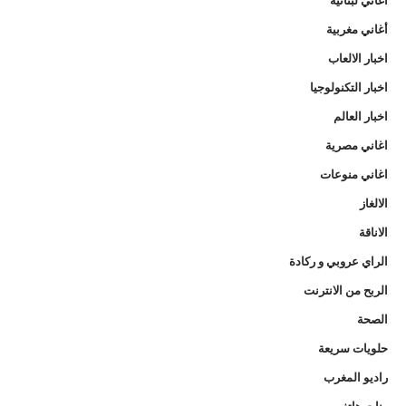
أغاني مغربية
اخبار الالعاب
اخبار التكنولوجيا
اخبار العالم
اغاني مصرية
اغاني منوعات
الالغاز
الاناقة
الراي عروبي و ركادة
الربح من الانترنت
الصحة
حلويات سريعة
راديو المغرب
رنات هاتف