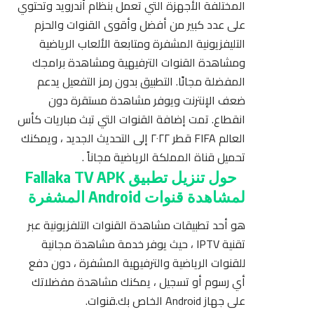
المختلفة الأجهزة التي تعمل بنظام أندرويد وتحتوي
على عدد كبير من أفضل وأقوى القنوات والحزم
التليفزيونية
المشفرة
ومتابعة الألعاب الرياضية
ومشاهدة القنوات الترفيهية ومشاهدة برامجك
المفضلة مجانًا. التطبيق بدون رمز التفعيل يدعم
ضعف الإنترنت ويوفر مشاهدة مستقرة دون
انقطاع. تمت إضافة القنوات التي تبث مباريات كأس
العالم FIFA قطر ٢٠٢٢ إلى التحديث الجديد ، ويمكنك
تحميل قناة المملكة الرياضية مجاناً .
حول تنزيل تطبيق Fallaka TV APK
لمشاهدة قنوات Android المشفرة
هو أحد تطبيقات مشاهدة القنوات التلفزيونية عبر
تقنية IPTV ، حيث يوفر خدمة مشاهدة مجانية
للقنوات الرياضية والترفيهية المشفرة ، دون دفع
أي رسوم أو تسجيل ، يمكنك مشاهدة مفضلاتك
على جهاز Android الخاص بك.قنوات.