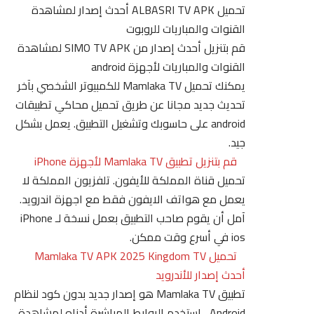
تحميل ALBASRI TV APK أحدث إصدار لمشاهدة
القنوات والمباريات للروبوت
قم بتنزيل أحدث إصدار من SIMO TV APK لمشاهدة
القنوات والمباريات لأجهزة android
يمكنك تحميل Mamlaka TV للكمبيوتر الشخصي بآخر
تحديث جديد مجانا عن طريق تحميل محاكي تطبيقات
android على حاسوبك وتشغيل التطبيق. يعمل بشكل
جيد.
قم بتنزيل تطبيق Mamlaka TV لأجهزة iPhone
تحميل قناة المملكة للأيفون. تلفزيون المملكة لا
يعمل مع هواتف الايفون فقط مع اجهزة اندرويد.
آمل أن يقوم صاحب التطبيق بعمل نسخة لـ iPhone
ios في أسرع وقت ممكن.
تحميل Mamlaka TV APK 2025 Kingdom TV
أحدث إصدار للأندرويد
تطبيق Mamlaka TV هو إصدار جديد بدون كود لنظام
Android ، استخدم الروابط المباشرة أدناه لمشاهدة