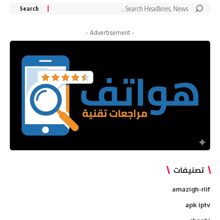
Search
for:
- Advertisement -
تصنيفات
amazigh-riif
apk iptv