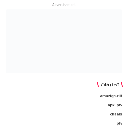
- Advertisement -
تصنيفات
amazigh-riif
apk iptv
chaabi
iptv