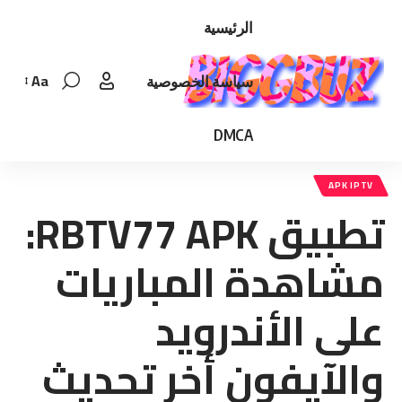
الرئيسية
Aa
سياسة الخصوصية
Font
Resizer
DMCA
APK IPTV
تطبيق RBTV77 APK:
مشاهدة المباريات
على الأندرويد
والآيفون أخر تحديث