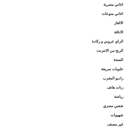
اغاني مصرية
اغاني منوعات
الالغاز
الاناقة
الراي عروبي و ركادة
الربح من الانترنت
الصحة
حلويات سريعة
راديو المغرب
رنات هاتف
رياضة
شعبي مصري
شهيوات
غير مصنف