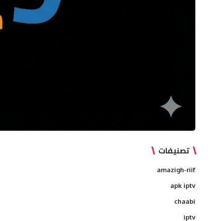
تصنيفات
amazigh-riif
apk iptv
chaabi
iptv