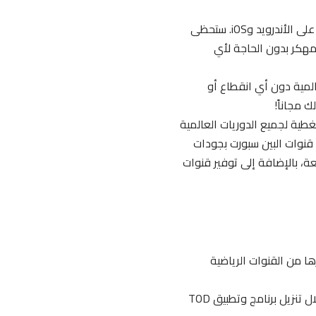
تمتع بمشاهدة المباريات والقنوات الرياضية والترفيهية بدون تقطيع من خلال تطبيق TOD على الأندرويد وiOS. ستحظى
بة فريدة في مشاهدة المباريات بدقات وجودات متعددة، كما يوفر لك TOD TV APK مهكر بدون الحاجة لأي
المية دون أي انقطاع أو
ك مجاناً!
، وتقدم تغطية لجميع الدوريات العالمية
بالإضافة إلى قنوات البين سبورت بجودات
، بالإضافة إلى توفير قنوات
ا من القنوات الرياضية
مشاهدة المباريات بشكل مباشر وبدون أي تقطيع آثناء مشاهدة المباريات الرياضية من خلال تنزيل برنامج وتطبيق TOD