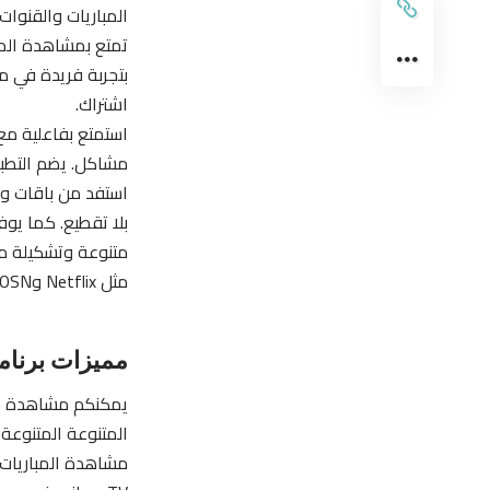
المباريات والقنوات
اشتراك.
استمتع بفاعلية مع 
مشاكل. يضم التط
متنوعة وتشكيلة مت
مثل Netflix وOSN وبين الترفيهية.
مميزات برنامج وتطبيق TOD او K
يمكنكم مشاهدة جمي
المتنوعة المتنوعة.