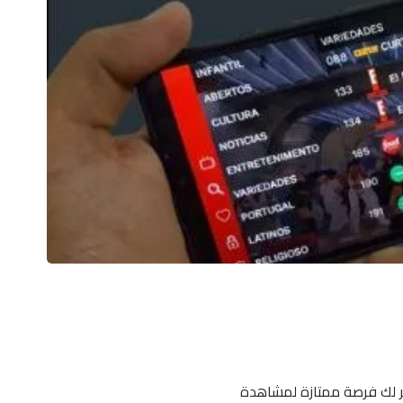
TOD TV  مجاناً – بدون حاجة لاشتراك! تطبيق TOD للأندرويد وiOS يوفر لك فرصة ممتازة لمشاهدة