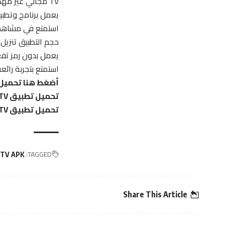
TV مجاني غير مهكر.
يعمل برنامج وتطبي
استمتع في مشاهدة 
حجم التطبيق تنزيل 
يعمل بدون رمز تف
استمتع بتجربة رائ
أضغط هنا تحميل تطبيق TOD TV تود تي المجاني لل
تحميل تطبيق TOD TV من جوجل بلاي للاندرويد أخر تحديث
تحميل تطبيق TOD TV من أب ستور للأيفون أخر تحديث
TAGGED:
TV APK
Share This Article